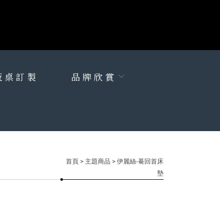
板桌訂製
品牌欣賞
首頁
>
主題商品
> 伊麗絲-驀回首床
墊