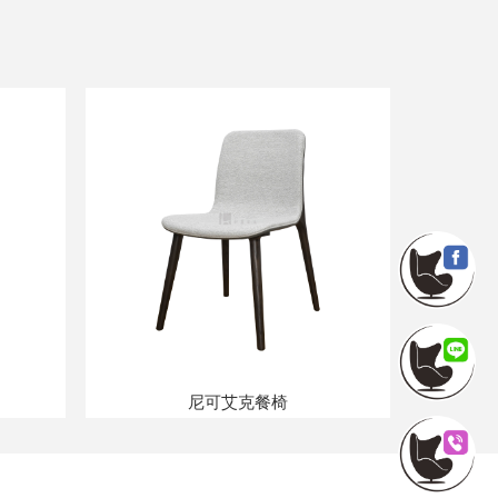
尼可艾克餐椅