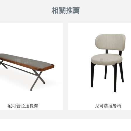
尼可普拉達長凳
尼可蘿拉餐椅